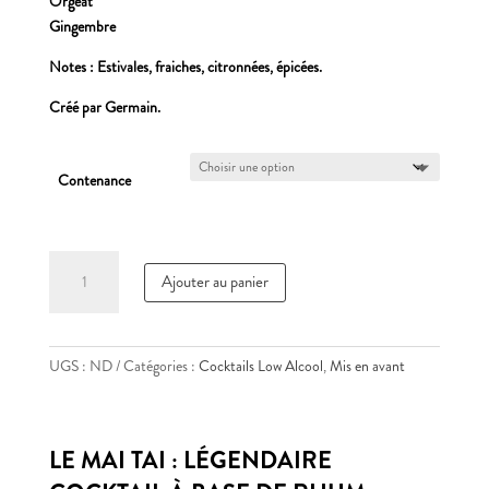
Orgeat
Gingembre
Notes : Estivales, fraiches, citronnées, épicées.
Créé par Germain.
Contenance
quantité
Ajouter au panier
de
MAI
TAI
UGS :
ND
Catégories :
Cocktails Low Alcool
,
Mis en avant
LE MAI TAI : LÉGENDAIRE