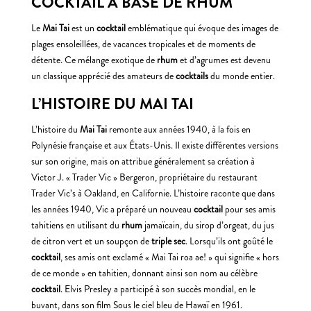
COCKTAIL À BASE DE RHUM
Le
Mai Tai
est un
cocktail
emblématique qui évoque des images de
plages ensoleillées, de vacances tropicales et de moments de
détente. Ce mélange exotique de
rhum
et d’agrumes est devenu
un classique apprécié des amateurs de
cocktails
du monde entier.
L’HISTOIRE DU MAI TAI
L’histoire du
Mai Tai
remonte aux années 1940, à la fois en
Polynésie française et aux États-Unis. Il existe différentes versions
sur son origine, mais on attribue généralement sa création à
Victor J. « Trader Vic » Bergeron, propriétaire du restaurant
Trader Vic’s à Oakland, en Californie. L’histoire raconte que dans
les années 1940, Vic a préparé un nouveau
cocktail
pour ses amis
tahitiens en utilisant du
rhum
jamaïcain, du sirop d’orgeat, du jus
de citron vert et un soupçon de
triple sec
. Lorsqu’ils ont goûté le
cocktail
, ses amis ont exclamé « Mai Tai roa ae! » qui signifie « hors
de ce monde » en tahitien, donnant ainsi son nom au célèbre
cocktail
. Elvis Presley a participé à son succès mondial, en le
buvant, dans son film Sous le ciel bleu de Hawaï en 1961.