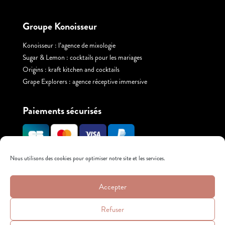
Groupe Konoisseur
Konoisseur : l’agence de mixologie
Sugar & Lemon : cocktails pour les mariages
Origins : kraft kitchen and cocktails
Grape Explorers : agence réceptive immersive
Paiements sécurisés
Nous utilisons des cookies pour optimiser notre site et les services.
L’ABUS D’ALCOOL EST DANGEREUX POUR
Accepter
LA SANTÉ. À CONSOMMER AVEC
MODÉRATION.
Refuser
© SAS GENERAL BEVERAGES 2024 –
Mentions légales
–